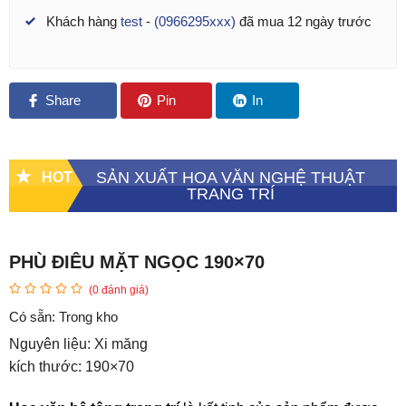
ớc
Khách hàng
test
-
(0966295xxx)
đã mua 12 ngày trước
Share
Pin
In
SẢN XUẤT HOA VĂN NGHỆ THUẬT
HOT
TRANG TRÍ
PHÙ ĐIÊU MẶT NGỌC 190×70
(
0
đánh giá)
Có sẵn:
Trong kho
Nguyên liệu: Xi măng
kích thước: 190×70